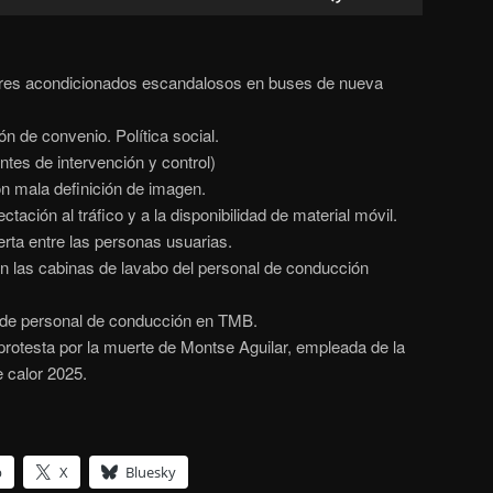
servir
les
tecles
ires acondicionados escandalosos en buses de nueva
de
fletxa
n de convenio. Política social.
cap
tes de intervención y control)
amunt/cap
n mala definición de imagen.
avall
tación al tráfico y a la disponibilidad de material móvil.
per
rta entre las personas usuarias.
incrementar
en las cabinas de lavabo del personal de conducción
o
disminuir
 de personal de conducción en TMB.
el
rotesta por la muerte de Montse Aguilar, empleada de la
volum.
e calor 2025.
p
X
Bluesky