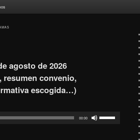
mos
AMAS
de agosto de 2026
s, resumen convenio,
ormativa escogida…)
Feu
00:00
servir
les
tecles