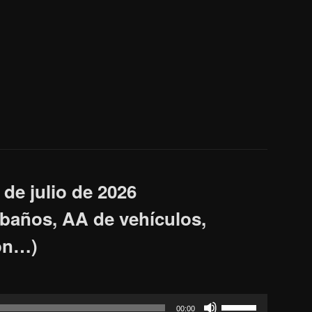
de julio de 2026
 baños, AA de vehículos,
ión…)
Feu
00:00