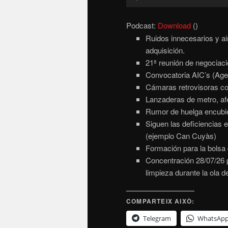
d'àudio
Podcast:
Download
()
Ruidos innecesarios y a
adquisición.
21ª reunión de negociació
Convocatoria AIC’s (Agen
Cámaras retrovisoras co
Lanzaderas de metro, afec
Rumor de huelga encubie
Siguen las deficiencias 
(ejemplo Can Cuyàs)
Formación para la bolsa
Concentración 28/07/26 p
limpieza durante la ola d
COMPARTEIX AIXÒ:
Telegram
WhatsAp