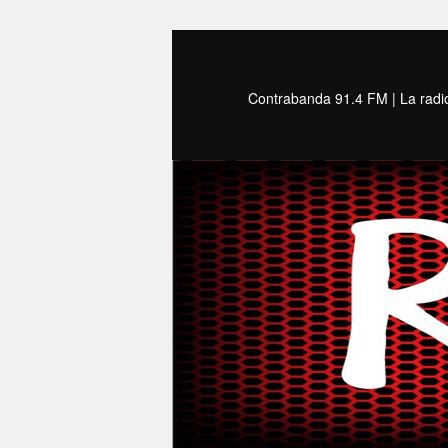
Aneu
Aneu
al
al
contingut
contingut
Contrabanda 91.4 FM | La radio
principal
secundari