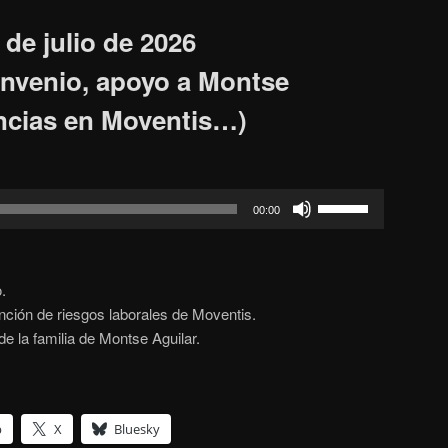
de julio de 2026
nvenio, apoyo a Montse
encias en Moventis…)
Feu
00:00
servir
les
tecles
.
de
ción de riesgos laborales de Moventis.
fletxa
e la familia de Montse Aguilar.
cap
amunt/cap
avall
per
p
X
Bluesky
incrementar