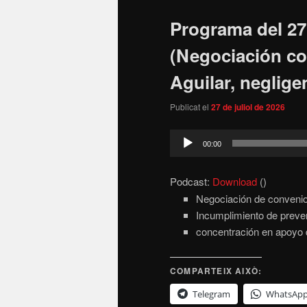
Programa del 27 
(Negociación co
Aguilar, neglig
Publicat el
27 de juliol de 2026
Reproductor
00:00
d'àudio
Podcast:
Download
()
Negociación de convenio
Incumplimiento de preven
concentración en apoyo d
COMPARTEIX AIXÒ:
Telegram
WhatsAp