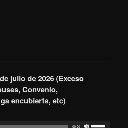
o
disminuir
el
volum.
de julio de 2026 (Exceso
 buses, Convenio,
ga encubierta, etc)
Feu
00:00