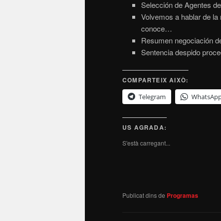
Selección de Agentes de 
Volvemos a hablar de la 
conoce…
Resumen negociación de
Sentencia despido proced
COMPARTEIX AIXÒ:
Telegram
WhatsAp
US AGRADA:
S'està carregant...
Publicat dins de
Programas