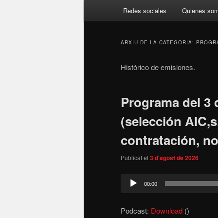
Menú
Redes sociales
Quienes so
principal
ARXIU DE LA CATEGORIA:
PROGR
Histórico de emisiones.
Programa del 3 
(selección AIC,
contratación, n
Publicat el
3 d'agost de 2026
Reproductor
00:00
d'àudio
Podcast:
Download
()