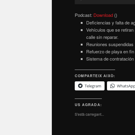
d'àudio
Podcast:
Download
()
Deficiencias y falta de a
Vehículos que se retiran 
calle sin reparar.
Reuniones suspendidas 
Refuerzo de playa en fin
Sistema de contratación 
COMPARTEIX AIXÒ:
Telegram
WhatsAp
US AGRADA:
S'està carregant...