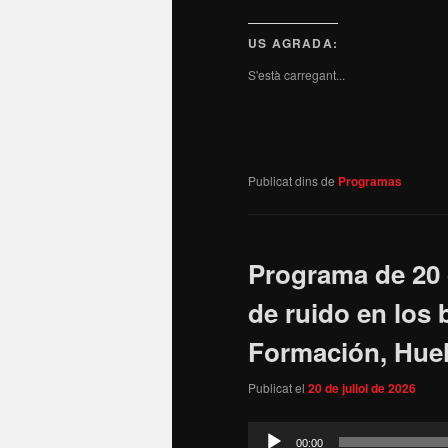
US AGRADA:
S'està carregant...
Publicat dins de
Programas
Programa de 20 
de ruido en los
Formación, Huel
Publicat el
20 de juliol de 2026
Reproductor
00:00