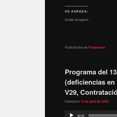
US AGRADA:
S'està carregant...
Publicat dins de
Programas
Programa del 13 
(deficiencias en
V29, Contratac
Publicat el
13 de juliol de 2026
Reproductor
00:00