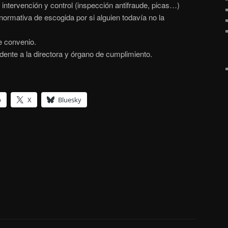
intervención y control (inspección antifraude, picas…)
de
normativa de escogida por si alguien todavía no la
fletxa
cap
 convenio.
amunt/cap
ente a la directora y órgano de cumplimiento.
avall
per
incrementar
o
p
X
Bluesky
disminuir
el
volum.