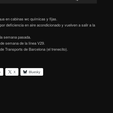
servir
les
tecles
gua en cabinas wc químicas y fijas.
de
por deficiencia en aire acondicionado y vuelven a salir a la
fletxa
cap
la semana pasada.
amunt/cap
 de semana de la línea V29.
avall
de Transports de Barcelona (el trenecito).
per
incrementar
o
disminuir
p
X
Bluesky
el
volum.